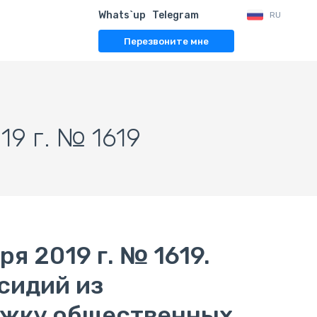
Whats`up
Telegram
RU
Перезвоните мне
9 г. № 1619
я 2019 г. № 1619.
сидий из
ржку общественных