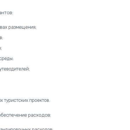
антов:
твах размещения;
в;
;
среды;
утеводителей;
 туристских проектов.
обеспечение расходов:
мандировочных расходов;