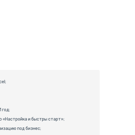
el;
 год;
ю «Настройка и быстры старт»;
низацию под бизнес;