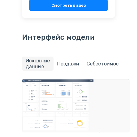
Смотреть видео
Интерфейс модели
Исходные
П
Продажи
Себестоимость
данные
з