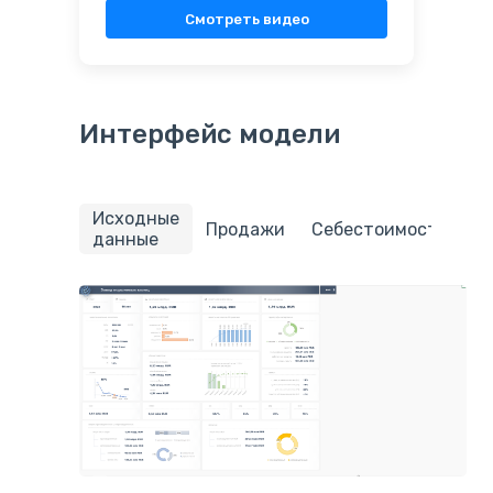
Смотреть видео
Интерфейс модели
Исходные
П
Продажи
Себестоимость
данные
з