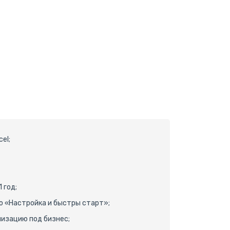
el;
 год;
ю «Настройка и быстры старт»;
низацию под бизнес;