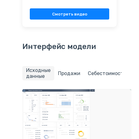
Смотреть видео
Интерфейс модели
Исходные
П
Продажи
Себестоимость
данные
з