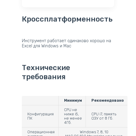
Кроссплатформенность
Инструмент работает одинаково хорошо на
Excel для Windows и Mac
Технические
требования
Минимум
Рекомендовано
CPU не
Конфигурация
ниже i5,
CPU i7, память
ПК
не менее
ОЗУ от 8 Гб.
4Гб.
Операционная
Windows 7, 8, 10