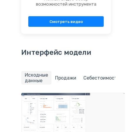
возможностей инструмента
Смотреть видео
Интерфейс модели
Исходные
П
Продажи
Себестоимость
данные
з