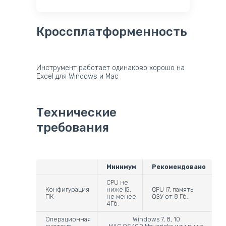
Кроссплатформенность
Инструмент работает одинаково хорошо на
Excel для Windows и Mac
Технические
требования
Минимум
Рекомендовано
CPU не
Конфигурация
ниже i5,
CPU i7, память
ПК
не менее
ОЗУ от 8 Гб.
4Гб.
Операционная
Windows 7, 8, 10