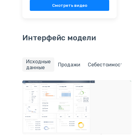
Смотреть видео
Интерфейс модели
Исходные
П
Продажи
Себестоимость
данные
з